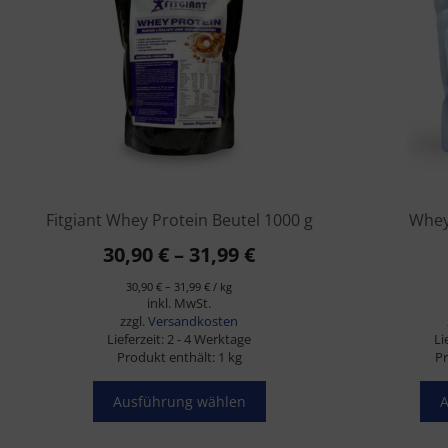
mehrere
mehrere
Varianten
Varianten
auf.
auf.
Die
Die
Optionen
Optionen
können
können
auf
auf
der
der
Produktseite
Produktseit
gewählt
gewählt
Fitgiant Whey Protein Beutel 1000 g
Whey 
werden
werden
30,90
€
–
31,99
€
30,90
€
–
31,99
€
/
kg
inkl. MwSt.
zzgl.
Versandkosten
Lieferzeit:
2 - 4 Werktage
Li
Produkt enthält: 1
kg
Pr
Ausführung wählen
A