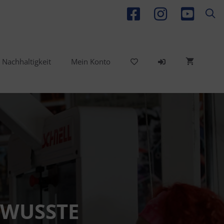
Nachhaltigkeit
Mein Konto
Bekleidung
Performance Booster
Wettkampfzubehör &
Equipment
EWUSSTE