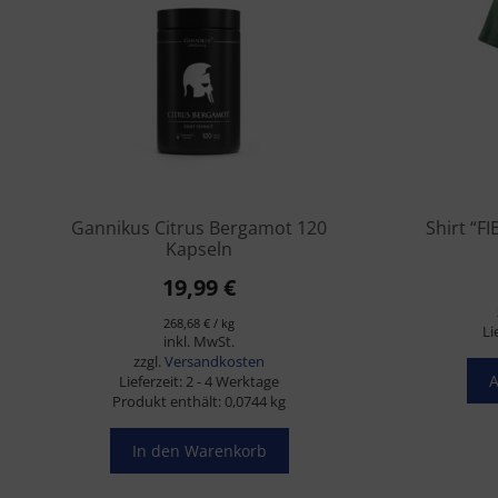
mehrere
Varianten
auf.
Die
Optionen
können
auf
der
Produktseit
gewählt
Gannikus Citrus Bergamot 120
Shirt “F
werden
Kapseln
19,99
€
268,68
€
/
kg
Li
inkl. MwSt.
zzgl.
Versandkosten
A
Lieferzeit:
2 - 4 Werktage
Produkt enthält: 0,0744
kg
In den Warenkorb