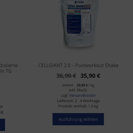
mehrere
Varianten
auf.
Die
Optionen
können
auf
der
Produktseite
gewählt
dosierte
CELLGIANT 2.0 – Postworkout Shake
werden
ln TG
Ursprünglicher
Aktueller
36,90
€
35,90
€
Preis
Preis
Ursprünglicher
Aktueller
24,60
€
23,93
€
/
kg
Preis
Preis
inkl. MwSt.
war:
ist:
war:
ist:
zzgl.
Versandkosten
24,60 €
23,93 €.
36,90 €
35,90 €.
Lieferzeit:
2 - 4 Werktage
Produkt enthält: 1,5
kg
ge
kg
Ausführung wählen