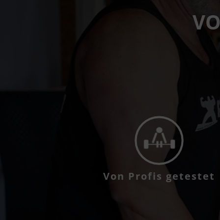
VO
Von Profis getestet