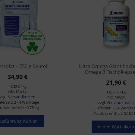
e
Isolat – 750 g Beutel
Ultra Omega Giant hoch
Omega 3 Fischölkapse
34,90
€
21,90
€
46,53
€
/
kg
inkl. MwSt.
132,73
€
/
kg
zzgl.
Versandkosten
inkl. MwSt.
eferzeit:
2 - 4 Werktage
zzgl.
Versandkosten
odukt enthält: 0,75
kg
Lieferzeit:
2 - 4 Werkta
Produkt enthält: 0,165
usführung wählen
In den Warenkorb