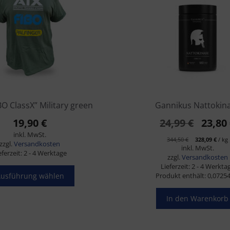
e
IBO ClassX” Military green
Gannikus Nattokin
Urspr
19,90
€
24,99
€
23,80
inkl. MwSt.
Preis
344,50
€
328,09
€
/
kg
zzgl.
Versandkosten
inkl. MwSt.
war:
eferzeit:
2 - 4 Werktage
zzgl.
Versandkosten
24,99 
Lieferzeit:
2 - 4 Werkta
usführung wählen
Produkt enthält: 0,0725
In den Warenkorb