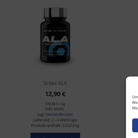
Scitec ALA
12,90
€
Um 
Wen
578,48
€
/
kg
Mer
inkl. MwSt.
zzgl.
Versandkosten
Lieferzeit:
2 - 4 Werktage
Produkt enthält: 0,0223
kg