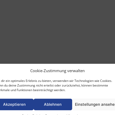
Produktpakete
Diät
Veggie
Spezialprodukte
Zubehör
Vitamine und
Mineralstoffe
Cookie-Zustimmung verwalten
dir ein optimales Erlebnis zu bieten, verwenden wir Technologien wie Cookies.
n du deine Zustimmung nicht erteilst oder zurückziehst, können bestimmte
kmale und Funktionen beeinträchtigt werden.
Akzeptieren
Ablehnen
Einstellungen anseh