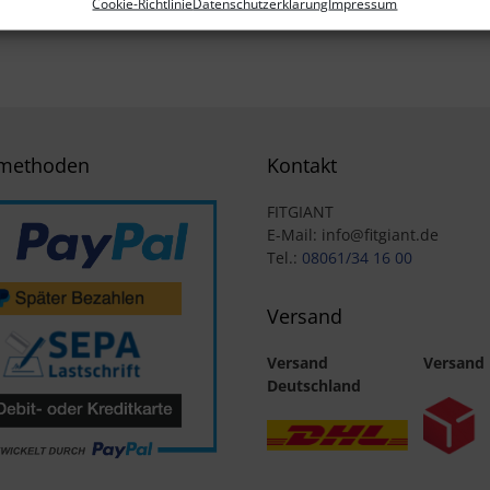
Cookie-Richtlinie
Datenschutzerklärung
Impressum
methoden
Kontakt
FITGIANT
E-Mail: info@fitgiant.de
Tel.:
08061/34 16 00
Versand
Versand
Versand
Deutschland