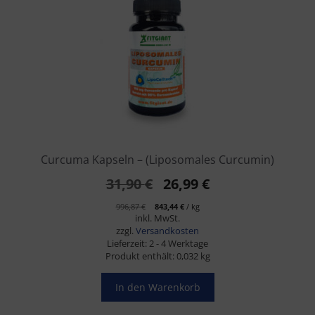
Curcuma Kapseln – (Liposomales Curcumin)
Ursprünglicher
Aktueller
31,90
€
26,99
€
Preis
Preis
996,87
€
843,44
€
/
kg
inkl. MwSt.
war:
ist:
zzgl.
Versandkosten
31,90 €
26,99 €.
Lieferzeit:
2 - 4 Werktage
Produkt enthält: 0,032
kg
In den Warenkorb