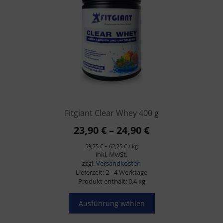
weist
mehrere
Varianten
auf.
Die
Optionen
können
auf
der
Produktseite
gewählt
Fitgiant Clear Whey 400 g
werden
23,90
€
–
24,90
€
59,75
€
–
62,25
€
/
kg
inkl. MwSt.
zzgl.
Versandkosten
Lieferzeit:
2 - 4 Werktage
Produkt enthält: 0,4
kg
Ausführung wählen