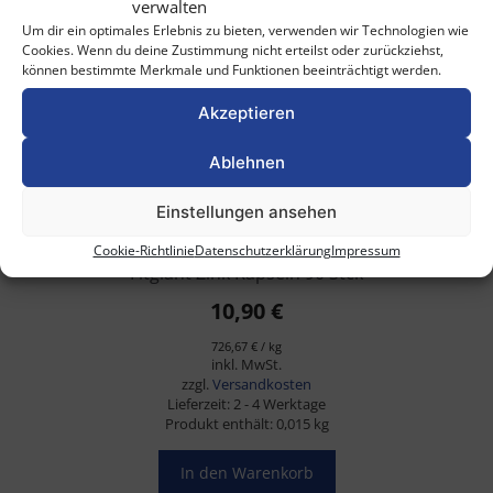
verwalten
Um dir ein optimales Erlebnis zu bieten, verwenden wir Technologien wie
Cookies. Wenn du deine Zustimmung nicht erteilst oder zurückziehst,
können bestimmte Merkmale und Funktionen beeinträchtigt werden.
Akzeptieren
Ablehnen
Einstellungen ansehen
Cookie-Richtlinie
Datenschutzerklärung
Impressum
Fitgiant Zink Kapseln 90 Stck
10,90
€
726,67
€
/
kg
inkl. MwSt.
zzgl.
Versandkosten
Lieferzeit:
2 - 4 Werktage
Produkt enthält: 0,015
kg
In den Warenkorb