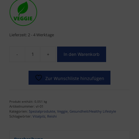
Lieferzeit:
2 - 4 Werktage
-
+
In den Warenkorb
Reishi
Vitalpilz
mit
100%
Zur Wunschliste hinzufügen
natürlichem
Vitamin
C
Produkt enthält: 0,051
kg
Menge
Artikelnummer:
vl-01
Kategorien:
Spezialprodukte
,
Veggie
,
Gesundheit/Healthy Lifestyle
Schlagwörter:
Vitalpilz
,
Reishi