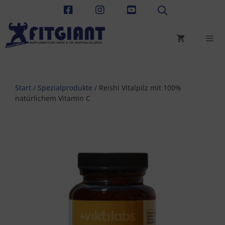
Zum
Inhalt
springen
Men
Start
/
Spezialprodukte
/ Reishi Vitalpilz mit 100%
natürlichem Vitamin C