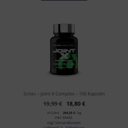
Scitec – Joint-X Complex – 100 Kapseln
Ursprünglicher
Aktueller
19,99
€
18,80
€
Preis
Preis
217,28
€
204,35
€
/
kg
inkl. MwSt.
war:
ist:
zzgl.
Versandkosten
Lieferzeit:
2 - 4 Werktage