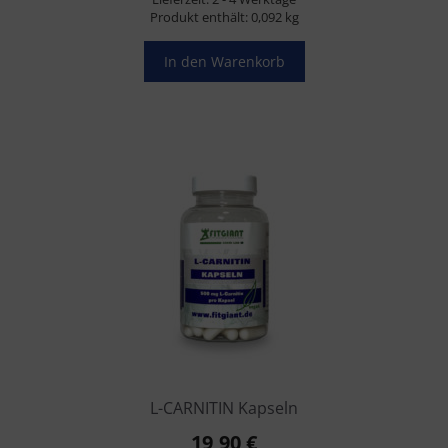
19,99 €
18,80 €.
Produkt enthält: 0,092
kg
In den Warenkorb
L-CARNITIN Kapseln
19,90
€