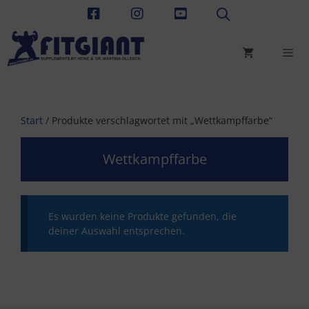
Zum
Inhalt
springen
Men
Start
/ Produkte verschlagwortet mit „Wettkampffarbe“
Wettkampffarbe
Es wurden keine Produkte gefunden, die
deiner Auswahl entsprechen.